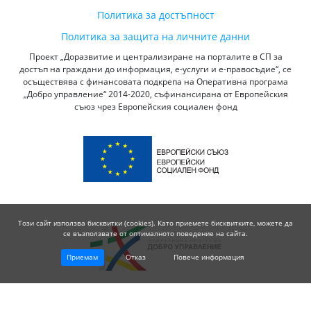
Политика за достъпност
Политика за защита на личните данни
Проект „Доразвитие и централизиране на порталите в СП за
достъп на граждани до информация, е-услуги и е-правосъдие“, се
осъществява с финансовата подкрепа на Оперативна програма
„Добро управление“ 2014-2020, съфинансирана от Европейския
съюз чрез Европейския социален фонд
Този сайт използва бисквитки (cookies). Като приемете бисквитките, можете да
се възползвате от оптималното поведение на сайта.
Приемам
Отказ
Повече информация
© 2026 Висш Съдебен Съвет - Република България