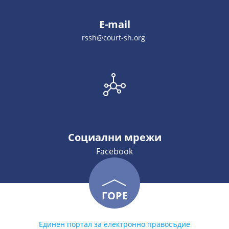
E-mail
rssh@court-sh.org
Социални мрежи
Facebook
ГОРЕ
Единен портал за електронно правосъдие