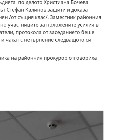
К. Съдията по делото Христиана Бочева
ът Стефан Калинов защити и доказа
унян /от същия клас/. Заместник районния
о участниците за положените усилия в
атели, протокола от заседанието беше
я и чакат с нетърпение следващото си
тника на районния прокурор отговориха