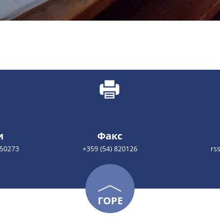
и
Факс
850273
+359 (54) 820126
rs
ГОРЕ