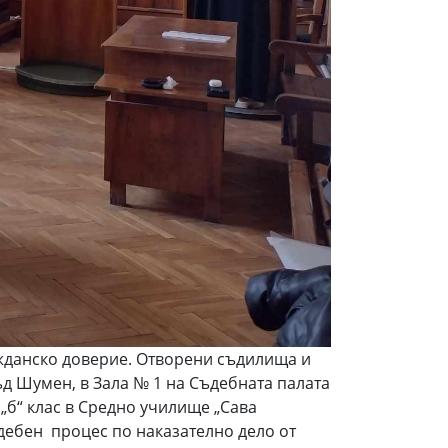
ажданско доверие. Отворени съдилища и
ъд Шумен, в Зала № 1 на Съдебната палата
 „б“ клас в Средно училище „Сава
дебен процес по наказателно дело от