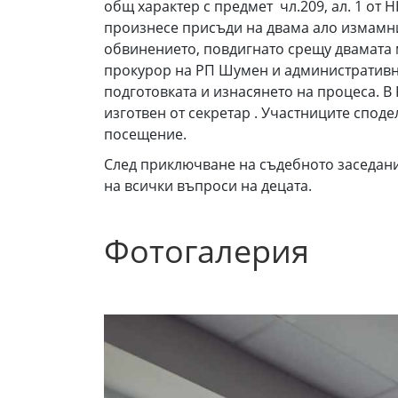
общ характер с предмет чл.209, ал. 1 от НК
произнесе присъди на двама ало измамни
обвинението, повдигнато срещу двамата м
прокурор на РП Шумен и административн
подготовката и изнасянето на процеса. В
изготвен от секретар . Участниците спод
посещение.
След приключване на съдебното заседани
на всички въпроси на децата.
Фотогалерия