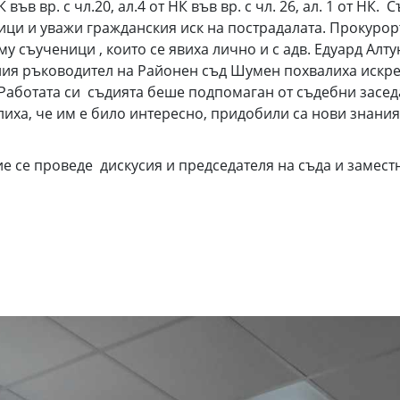
 във вр. с чл.20, ал.4 от НК във вр. с чл. 26, ал. 1 от Н
ци и уважи гражданския иск на пострадалата. Прокурор
у съученици , които се явиха лично и с адв. Едуард Алт
ия ръководител на Районен съд Шумен похвалиха искрен
 Работата си съдията беше подпомаган от съдебни засед
елиха, че им е било интересно, придобили са нови знани
е се проведе дискусия и председателя на съда и замес