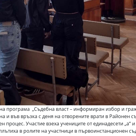
телна програма „Съдебна власт – информиран избор и гр
на и във връзка с деня на отворените врати в Районен с
н процес. Участие взеха учениците от единадесети „а“ и
плътиха в ролите на участници в първоинстанционен съ