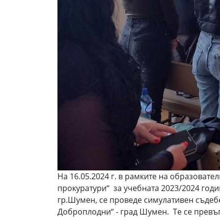
На 16.05.2024 г. в рамките на образова
прокуратури“ за учебната 2023/2024 годи
гр.Шумен, се проведе симулативен съдебе
Доброплодни“ - град Шумен. Те се превъ